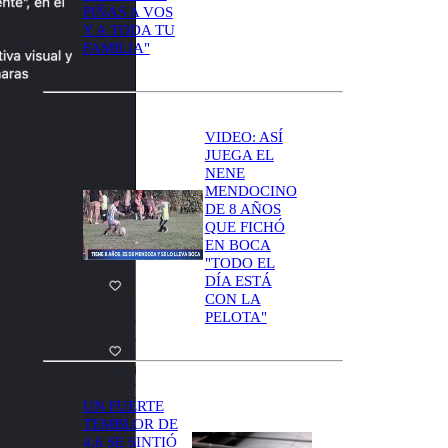
PIÑAS A VOS
Y A TODA TU
FAMILIA"
VIDEO: ASÍ
JUEGA EL
NENE
MENDOCINO
DE 8 AÑOS
QUE FICHÓ
EN BOCA
"TODO EL
DÍA ESTÁ
CON LA
PELOTA"
UN FUERTE
TEMBLOR DE
4,6 SE SINTIÓ