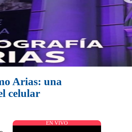
imo Arias: una
l celular
EN VIVO