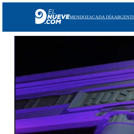
MENDOZA
CADA DÍA
ARGENT
MENDOZA
CADA DÍA
ARGENTINA
NOTICIERO 9
PROTAGONISTAS
EL NUEVE STREAMS
PROGRAMACIÓN
EN VIVO