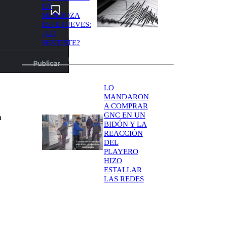
EN
MENDOZA
ESTE JUEVES:
¿LO
SENTISTE?
LO
MANDARON
A COMPRAR
GNC EN UN
a
BIDÓN Y LA
REACCIÓN
DEL
PLAYERO
HIZO
ESTALLAR
LAS REDES