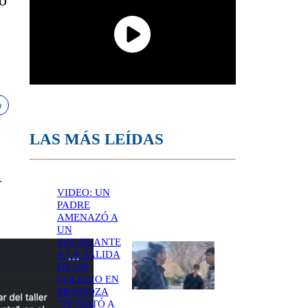
io
LAS MÁS LEÍDAS
r
VIDEO: UN
PADRE
AMENAZÓ A
UN
ESTUDIANTE
A LA SALIDA
DE UN
COLEGIO EN
MENDOZA
"TE MATÓ A