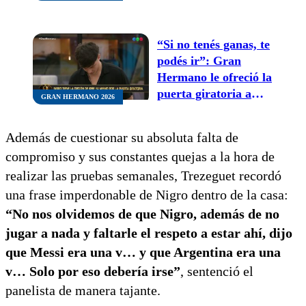
Lionel Messi y las
redes explotaron de
indignación
“Si no tenés ganas, te
podés ir”: Gran
Hermano le ofreció la
puerta giratoria a
GRAN HERMANO 2026
Agustín Nigro por su
apatía
Además de cuestionar su absoluta falta de
compromiso y sus constantes quejas a la hora de
realizar las pruebas semanales, Trezeguet recordó
una frase imperdonable de Nigro dentro de la casa:
“No nos olvidemos de que Nigro, además de no
jugar a nada y faltarle el respeto a estar ahí, dijo
que Messi era una v… y que Argentina era una
v… Solo por eso debería irse”
, sentenció el
panelista de manera tajante.