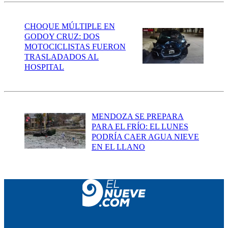
CHOQUE MÚLTIPLE EN
GODOY CRUZ: DOS
MOTOCICLISTAS FUERON
TRASLADADOS AL
HOSPITAL
MENDOZA SE PREPARA
PARA EL FRÍO: EL LUNES
PODRÍA CAER AGUA NIEVE
EN EL LLANO