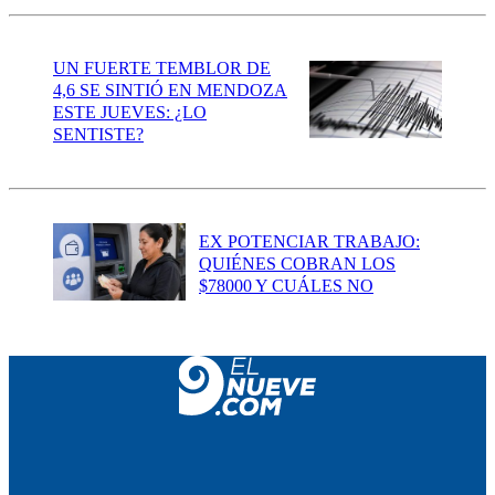
UN FUERTE TEMBLOR DE
4,6 SE SINTIÓ EN MENDOZA
ESTE JUEVES: ¿LO
SENTISTE?
EX POTENCIAR TRABAJO:
QUIÉNES COBRAN LOS
$78000 Y CUÁLES NO