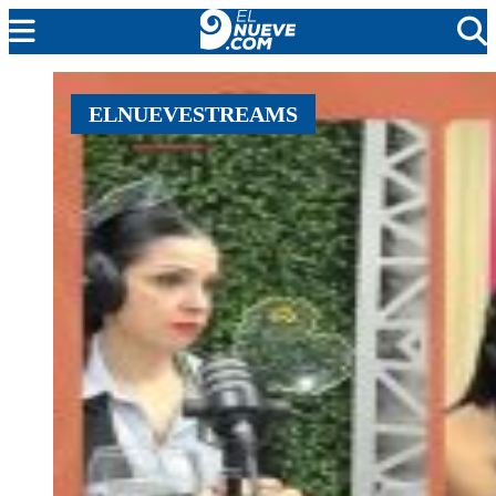
MENDOZA
ELNUEVESTREAMS
CADA DÍA
ARGENTINA
NOTICIERO 9
PROTAGONISTAS
EL NUEVE STREAMS
PROGRAMACIÓN
EN VIVO