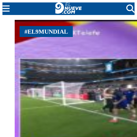
MENDOZA
#EL9MUNDIAL
CADA DÍA
ARGENTINA
NOTICIERO 9
PROTAGONISTAS
EL NUEVE STREAMS
PROGRAMACIÓN
EN VIVO