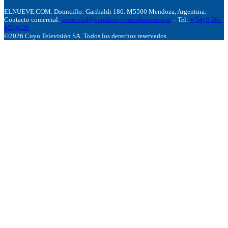
ELNUEVE.COM. Domicillo: Garibaldi 186. M5500 Mendoza, Argentina.
Contacto comercial:
comercial@canalnuevemendoza.com.ar
– Tel:
+(54) 9 261
4204020
©2026 Cuyo Televisión SA. Todos los derechos reservados