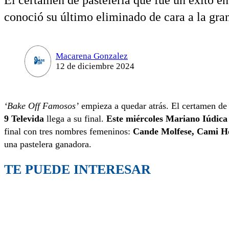
El certamen de pastelería que fue un éxito e
conoció su último eliminado de cara a la gran
Macarena Gonzalez
12 de diciembre 2024
‘Bake Off Famosos’
empieza a quedar atrás. El certamen de p
9 Televida
llega a su final.
Este miércoles Mariano Iúdica
final con tres nombres femeninos:
Cande Molfese, Cami H
una pastelera ganadora.
TE PUEDE INTERESAR