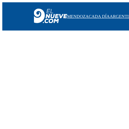
MENDOZA
CADA DÍA
ARGENT
MENDOZA
CADA DÍA
ARGENTINA
NOTICIERO 9
PROTAGONISTAS
EL NUEVE STREAMS
PROGRAMACIÓN
EN VIVO