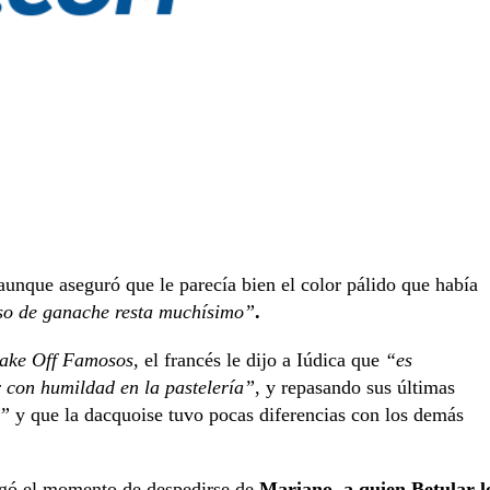
 aunque aseguró que le parecía bien el color pálido que había
so de ganache resta muchísimo”
.
ake Off Famosos
, el francés le dijo a Iúdica que
“es
r con humildad en la pastelería”
, y repasando sus últimas
e”
y que la dacquoise tuvo pocas diferencias con los demás
egó el momento de despedirse de
Mariano, a quien Betular l