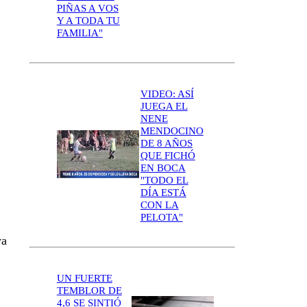
PIÑAS A VOS
Y A TODA TU
FAMILIA"
VIDEO: ASÍ
JUEGA EL
NENE
MENDOCINO
DE 8 AÑOS
QUE FICHÓ
EN BOCA
"TODO EL
DÍA ESTÁ
CON LA
PELOTA"
ya
UN FUERTE
TEMBLOR DE
4,6 SE SINTIÓ