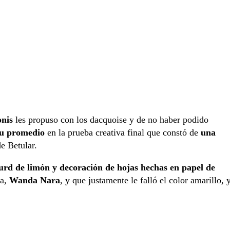
nis
les propuso con los dacquoise y de no haber podido
su promedio
en la prueba creativa final que constó de
una
de Betular.
urd de limón y decoración de hojas hechas en papel de
ra,
Wanda Nara
, y que justamente le falló el color amarillo, 