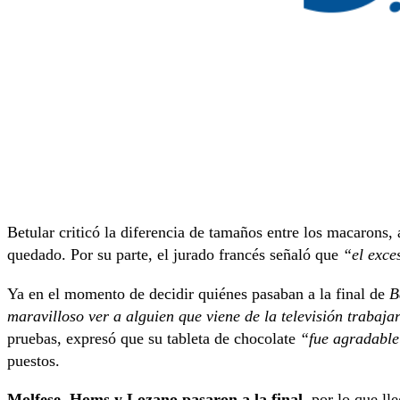
Betular criticó la diferencia de tamaños entre los macarons,
quedado. Por su parte, el jurado francés señaló que
“el exce
Ya en el momento de decidir quiénes pasaban a la final de
B
maravilloso ver a alguien que viene de la televisión trabaja
pruebas, expresó que su tableta de chocolate
“fue agradabl
puestos.
Molfese, Homs y Lozano pasaron a la final,
por lo que ll