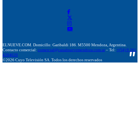
ELNUEVE.COM. Domicillo: Garibaldi 186. M5500 Mendoza, Argentina.
Contacto comercial:
comercial@canalnuevemendoza.com.ar
– Tel:
+(54) 9 261
4204020
©2026 Cuyo Televisión SA. Todos los derechos reservados