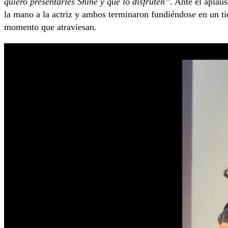
quiero presentarles Shine y que lo disfruten”
. Ante el aplaus
la mano a la actriz y ambos terminaron fundiéndose en un ti
momento que atraviesan.