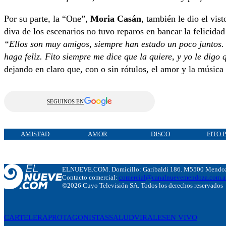
Por su parte, la “One”,
Moria Casán
, también le dio el vis
diva de los escenarios no tuvo reparos en bancar la felicidad 
“Ellos son muy amigos, siempre han estado un poco juntos.
haga feliz. Fito siempre me dice que la quiere, y yo le digo 
dejando en claro que, con o sin rótulos, el amor y la músic
SEGUINOS EN
AMISTAD
AMOR
DISCO
FITO 
ELNUEVE.COM. Domicillo: Garibaldi 186. M5500 Mendoza
Contacto comercial:
comercial@canalnuevemendoza.com.a
©2026 Cuyo Televisión SA. Todos los derechos reservados
CARTELERA
PROTAGONISTAS
SALUD
VIRALES
EN VIVO