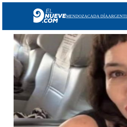
MENDOZA
CADA DÍA
ARGENT
MENDOZA
CADA DÍA
ARGENTINA
NOTICIERO 9
PROTAGONISTAS
EL NUEVE STREAMS
PROGRAMACIÓN
EN VIVO