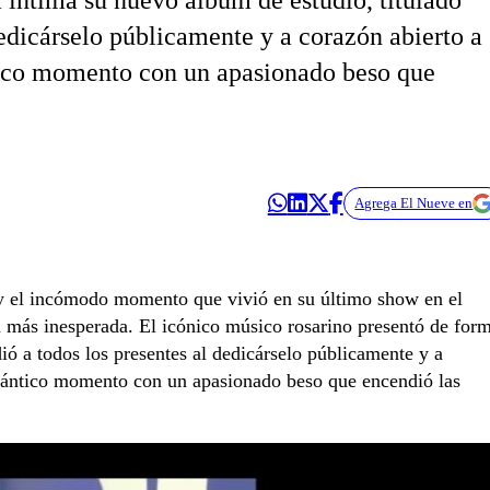
 íntima su nuevo álbum de estudio, titulado
dedicárselo públicamente y a corazón abierto a
tico momento con un apasionado beso que
Agrega El Nueve en
s y el incómodo momento que vivió en su último show en el
a más inesperada. El icónico músico rosarino presentó de for
dió a todos los presentes al dedicárselo públicamente y a
mántico momento con un apasionado beso que encendió las