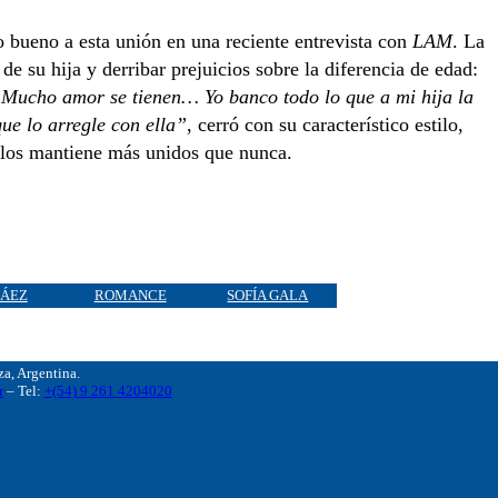
to bueno a esta unión en una reciente entrevista con
LAM
. La
de su hija y derribar prejuicios sobre la diferencia de edad:
 Mucho amor se tienen… Yo banco todo lo que a mi hija la
que lo arregle con ella”
, cerró con su característico estilo,
a los mantiene más unidos que nunca.
PÁEZ
ROMANCE
SOFÍA GALA
, Argentina.
r
– Tel:
+(54) 9 261 4204020