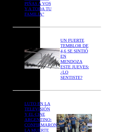
PIÑAS A VOS
Y A TODA TU
FAMILIA"
UN FUERTE
TEMBLOR DE
4,6 SE SINTIÓ
EN
MENDOZA
ESTE JUEVES:
¿LO
SENTISTE?
LUTO EN LA
TELEVISIÓN
Y EL CINE
ARGENTINO:
CONFIRMARON
LA MUERTE