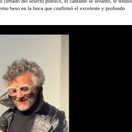
o cerrado del selecto público, el cantante se levantó, le tendió
erno beso en la boca que confirmó el excelente y profundo