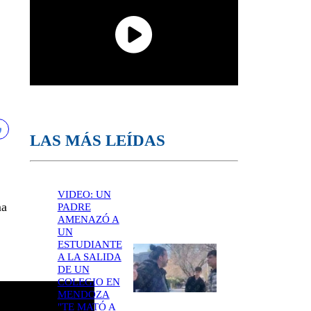
LAS MÁS LEÍDAS
VIDEO: UN
ma
PADRE
AMENAZÓ A
UN
ESTUDIANTE
A LA SALIDA
DE UN
COLEGIO EN
MENDOZA
"TE MATÓ A