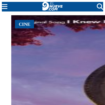
MENDOZA
CINE
CADA DÍA
ARGENTINA
NOTICIERO 9
PROTAGONISTAS
EL NUEVE STREAMS
PROGRAMACIÓN
EN VIVO