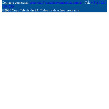
Contacto comercial:
comercial@canalnuevemendoza.com.ar
– Tel:
+(54) 9 261
4204020
©2026 Cuyo Televisión SA. Todos los derechos reservados