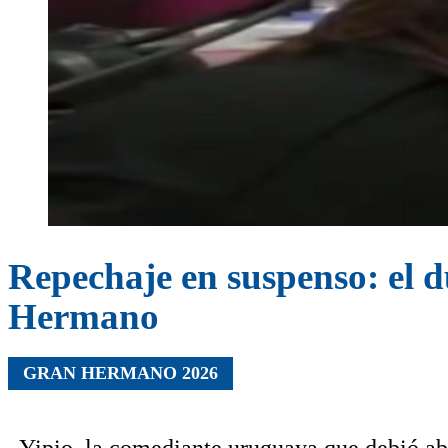
Repechaje en suspenso: el d
Hermano
GRAN HERMANO 2026