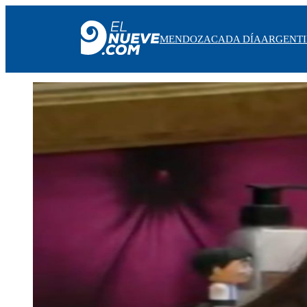
MENDOZA
CADA DÍA
ARGENT
MENDOZA
CADA DÍA
ARGENTINA
NOTICIERO 9
PROTAGONISTAS
EL NUEVE STREAMS
PROGRAMACIÓN
EN VIVO