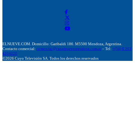
ELNUEVE.COM. Domicillo: Garibaldi 186. M5500 Mendoza, Argentina.
Contacto comercial:
comercial@canalnuevemendoza.com.ar
– Tel:
+(54) 9 261
4204020
©2026 Cuyo Televisión SA. Todos los derechos reservados