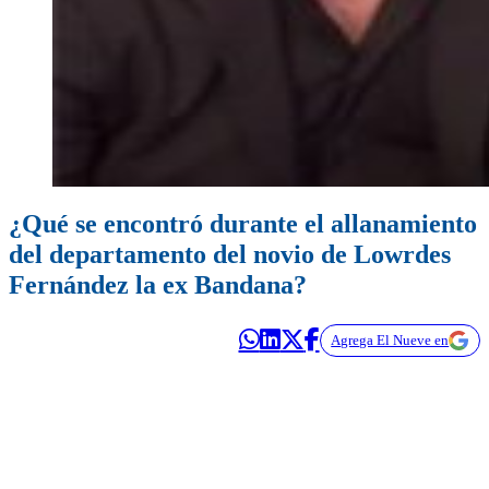
¿Qué se encontró durante el allanamiento
del departamento del novio de Lowrdes
Fernández la ex Bandana?
Agrega El Nueve en