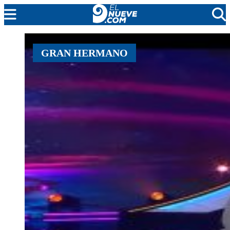
MENDOZA
GRAN HERMANO
CADA DÍA
ARGENTINA
NOTICIERO 9
PROTAGONISTAS
EL NUEVE STREAMS
PROGRAMACIÓN
EN VIVO