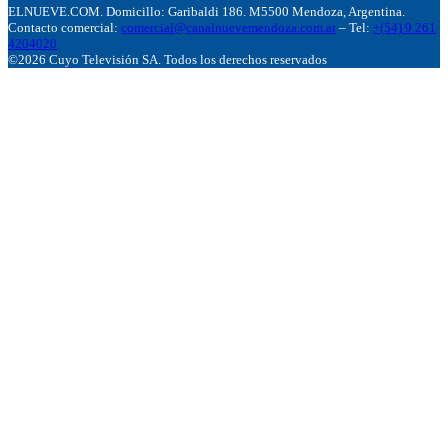
ELNUEVE.COM. Domicillo: Garibaldi 186. M5500 Mendoza, Argentina.
Contacto comercial:
comercial@canalnuevemendoza.com.ar
– Tel:
+(54) 9 261
4204020
©2026 Cuyo Televisión SA. Todos los derechos reservados