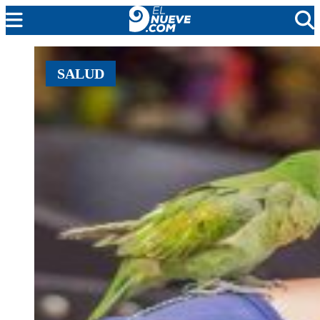
MENDOZA
SALUD
CADA DÍA
ARGENTINA
NOTICIERO 9
PROTAGONISTAS
EL NUEVE STREAMS
PROGRAMACIÓN
EN VIVO