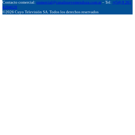
Contacto comercial:
comercial@canalnuevemendoza.com.ar
– Tel:
+(54) 9 261
4204020
©2026 Cuyo Televisión SA. Todos los derechos reservados