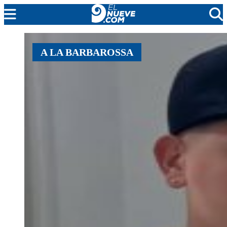
MENDOZA
A LA BARBAROSSA
CADA DÍA
ARGENTINA
NOTICIERO 9
PROTAGONISTAS
EL NUEVE STREAMS
PROGRAMACIÓN
EN VIVO