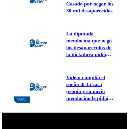
Casado por negar los
30 mil desaparecidos
La diputada
mendocina que negó
los desaparecidos de
la dictadura pidió
disculpas
Video: cumplía el
sueño de la casa
propia y su novio
mendocino le pidió
VIRAL
casamiento