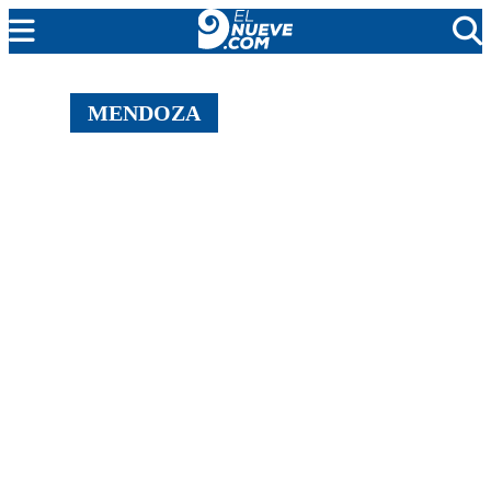
MENDOZA
MENDOZA
CADA DÍA
ARGENTINA
NOTICIERO 9
PROTAGONISTAS
EL NUEVE STREAMS
PROGRAMACIÓN
EN VIVO