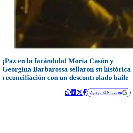
¡Paz en la farándula! Moria Casán y
Georgina Barbarossa sellaron su histórica
reconciliación con un descontrolado baile
Agrega El Nueve en