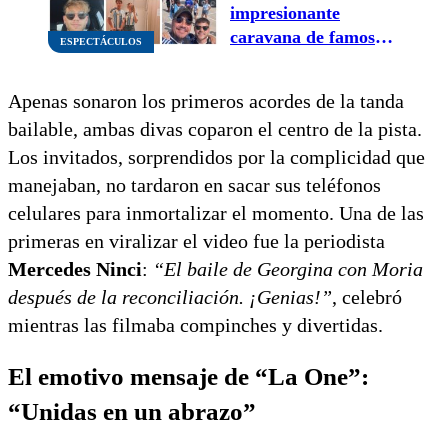
impresionante
caravana de famosos
ESPECTÁCULOS
argentinos que copó
el estadio para
Apenas sonaron los primeros acordes de la tanda
alentar a la Selección
bailable, ambas divas coparon el centro de la pista.
Los invitados, sorprendidos por la complicidad que
manejaban, no tardaron en sacar sus teléfonos
celulares para inmortalizar el momento. Una de las
primeras en viralizar el video fue la periodista
Mercedes Ninci
:
“El baile de Georgina con Moria
después de la reconciliación. ¡Genias!”
, celebró
mientras las filmaba compinches y divertidas.
El emotivo mensaje de “La One”:
“Unidas en un abrazo”