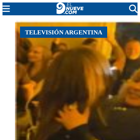
MENDOZA
TELEVISIÓN ARGENTINA
CADA DÍA
ARGENTINA
NOTICIERO 9
PROTAGONISTAS
EL NUEVE STREAMS
PROGRAMACIÓN
EN VIVO