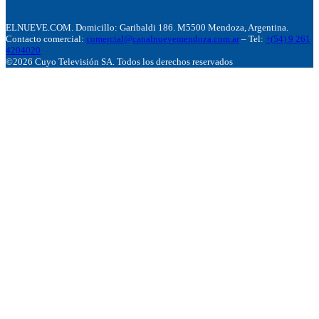
ELNUEVE.COM. Domicillo: Garibaldi 186. M5500 Mendoza, Argentina.
Contacto comercial:
comercial@canalnuevemendoza.com.ar
– Tel:
+(54) 9 261
4204020
©2026 Cuyo Televisión SA. Todos los derechos reservados