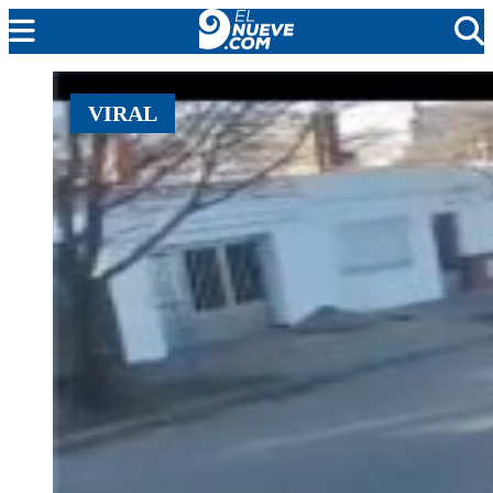
MENDOZA
VIRAL
CADA DÍA
ARGENTINA
NOTICIERO 9
PROTAGONISTAS
EL NUEVE STREAMS
PROGRAMACIÓN
EN VIVO