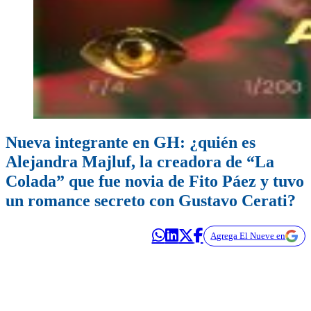
Nueva integrante en GH: ¿quién es
Alejandra Majluf, la creadora de “La
Colada” que fue novia de Fito Páez y tuvo
un romance secreto con Gustavo Cerati?
Agrega El Nueve en