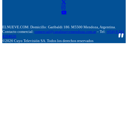
ELNUEVE.COM. Domicillo: Garibaldi 186. M5500 Mendoza, Argentina.
Contacto comercial:
comercial@canalnuevemendoza.com.ar
– Tel:
+(54) 9 261
4204020
©2026 Cuyo Televisión SA. Todos los derechos reservados