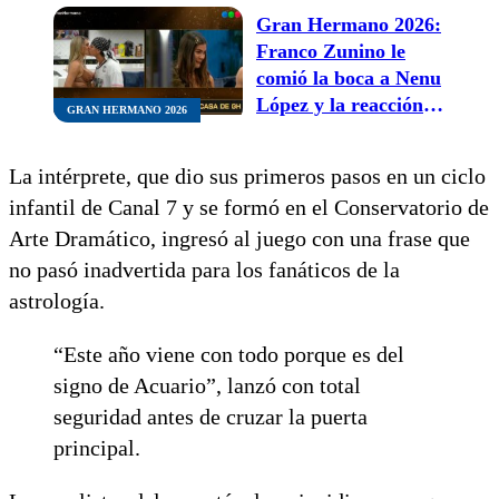
Gran Hermano 2026:
Franco Zunino le
comió la boca a Nenu
López y la reacción
GRAN HERMANO 2026
de celos de Luana
Fernández se volvió
La intérprete, que dio sus primeros pasos en un ciclo
viral
infantil de Canal 7 y se formó en el Conservatorio de
Arte Dramático, ingresó al juego con una frase que
no pasó inadvertida para los fanáticos de la
astrología.
“Este año viene con todo porque es del
signo de Acuario”, lanzó con total
seguridad antes de cruzar la puerta
principal.