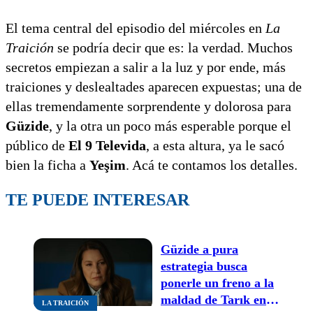
El tema central del episodio del miércoles en
La
Traición
se podría decir que es: la verdad. Muchos
secretos empiezan a salir a la luz y por ende, más
traiciones y deslealtades aparecen expuestas; una de
ellas tremendamente sorprendente y dolorosa para
Güzide
, y la otra un poco más esperable porque el
público de
El 9 Televida
, a esta altura, ya le sacó
bien la ficha a
Yeşim
. Acá te contamos los detalles.
TE PUEDE INTERESAR
Güzide a pura
estrategia busca
ponerle un freno a la
maldad de Tarık en
LA TRAICIÓN