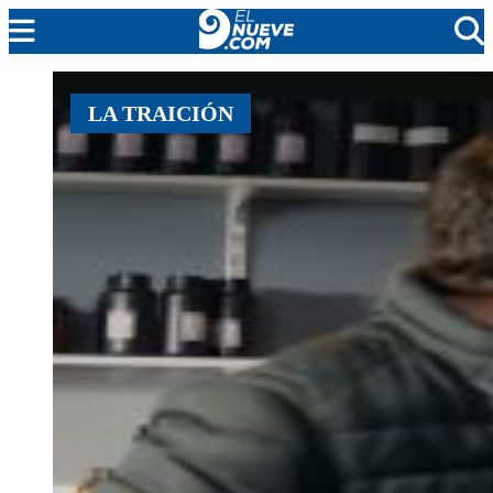
MENDOZA
LA TRAICIÓN
CADA DÍA
ARGENTINA
NOTICIERO 9
PROTAGONISTAS
EL NUEVE STREAMS
PROGRAMACIÓN
EN VIVO