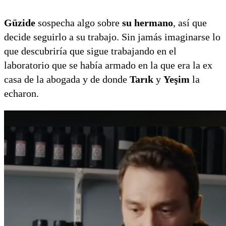
La Traición
Güzide
sospecha algo sobre
su hermano
, así que
decide seguirlo a su trabajo. Sin jamás imaginarse lo
que descubriría que sigue trabajando en el
laboratorio que se había armado en la que era la ex
casa de la abogada y de donde
Tarık
y
Yeşim
la
echaron.