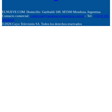
ELNUEVE.COM. Domicillo: Garibaldi 186. M5500 Mendoza, Argentina.
Contacto comercial:
comercial@canalnuevemendoza.com.ar
– Tel:
+(54) 9 261
4204020
©2026 Cuyo Televisión SA. Todos los derechos reservados