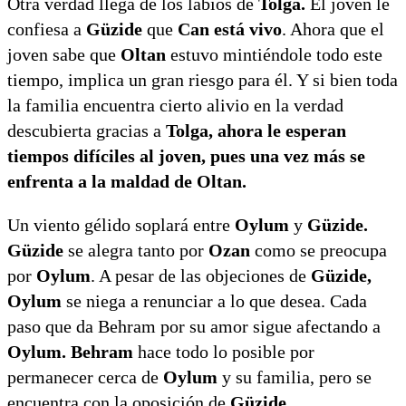
Otra verdad llega de los labios de
Tolga.
El joven le
confiesa a
Güzide
que
Can está vivo
. Ahora que el
joven sabe que
Oltan
estuvo mintiéndole todo este
tiempo, implica un gran riesgo para él. Y si bien
toda
la familia encuentra cierto alivio en la verdad
descubierta gracias a
Tolga, ahora le esperan
tiempos difíciles al joven, pues una vez más se
enfrenta a la maldad de Oltan.
Un viento gélido soplará entre
Oylum
y
Güzide.
Güzide
se alegra tanto por
Ozan
como se preocupa
por
Oylum
. A pesar de las objeciones de
Güzide,
Oylum
se niega a renunciar a lo que desea. Cada
paso que da Behram por su amor sigue afectando a
Oylum. Behram
hace todo lo posible por
permanecer cerca de
Oylum
y su familia, pero se
encuentra con la oposición de
Güzide.