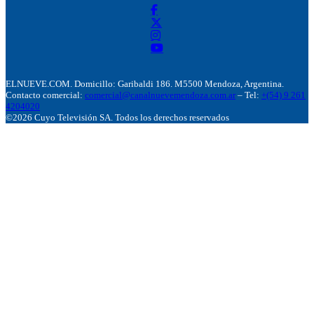
ELNUEVE.COM. Domicillo: Garibaldi 186. M5500 Mendoza, Argentina.
Contacto comercial:
comercial@canalnuevemendoza.com.ar
– Tel:
+(54) 9 261
4204020
©2026 Cuyo Televisión SA. Todos los derechos reservados