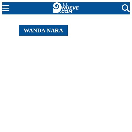
MENDOZA
WANDA NARA
CADA DÍA
ARGENTINA
NOTICIERO 9
PROTAGONISTAS
EL NUEVE STREAMS
PROGRAMACIÓN
EN VIVO