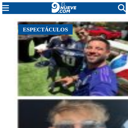
MENDOZA
ESPECTÁCULOS
CADA DÍA
ARGENTINA
NOTICIERO 9
PROTAGONISTAS
EL NUEVE STREAMS
PROGRAMACIÓN
EN VIVO