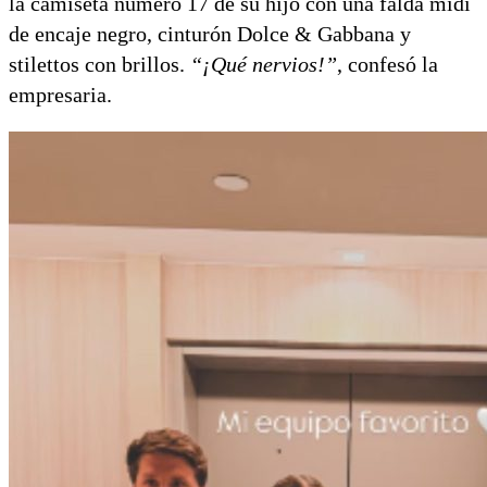
la camiseta número 17 de su hijo con una falda midi
de encaje negro, cinturón Dolce & Gabbana y
stilettos con brillos.
“¡Qué nervios!”
, confesó la
empresaria.