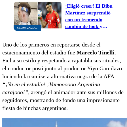
¡Eligió creer! El Dibu
Martínez sorprendió
con un tremendo
cambio de look y
#EL9MUNDIAL
revivió su cábala más
famosa para el
Uno de los primeros en reportarse desde el
Mundial 2026
estacionamiento del estadio fue
Marcelo Tinelli
.
Fiel a su estilo y respetando a rajatabla sus rituales,
el conductor posó junto al productor Yiyo Garcilazo
luciendo la camiseta alternativa negra de la AFA.
“¡Ya en el estadio! ¡Vamoooooo Argentina
carajooo!”
, arengó el animador ante sus millones de
seguidores, mostrando de fondo una impresionante
fiesta de hinchas argentinos.