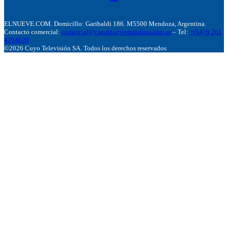
ELNUEVE.COM. Domicillo: Garibaldi 186. M5500 Mendoza, Argentina.
Contacto comercial:
comercial@canalnuevemendoza.com.ar
– Tel:
+(54) 9 261
4204020
©2026 Cuyo Televisión SA. Todos los derechos reservados