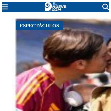
MENDOZA
ESPECTÁCULOS
CADA DÍA
ARGENTINA
NOTICIERO 9
PROTAGONISTAS
EL NUEVE STREAMS
PROGRAMACIÓN
EN VIVO