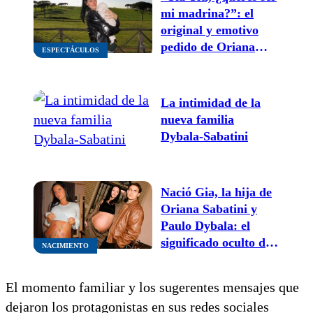
mi madrina?”: el
original y emotivo
pedido de Oriana
ESPECTÁCULOS
Sabatini y Paulo
Dybala
La intimidad de la
nueva familia
Dybala-Sabatini
Nació Gia, la hija de
Oriana Sabatini y
Paulo Dybala: el
significado oculto de
NACIMIENTO
su nombre y la
alegría de Catherine
El momento familiar y los sugerentes mensajes que
Fulop
dejaron los protagonistas en sus redes sociales