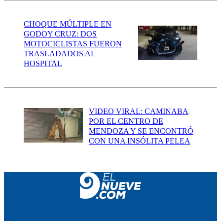
CHOQUE MÚLTIPLE EN
GODOY CRUZ: DOS
MOTOCICLISTAS FUERON
TRASLADADOS AL
HOSPITAL
VIDEO VIRAL: CAMINABA
POR EL CENTRO DE
MENDOZA Y SE ENCONTRÓ
CON UNA INSÓLITA PELEA