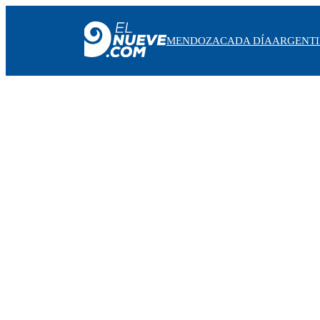
MENDOZA
CADA DÍA
ARGENT
MENDOZA
CADA DÍA
ARGENTINA
NOTICIERO 9
PROTAGONISTAS
EL NUEVE STREAMS
PROGRAMACIÓN
EN VIVO