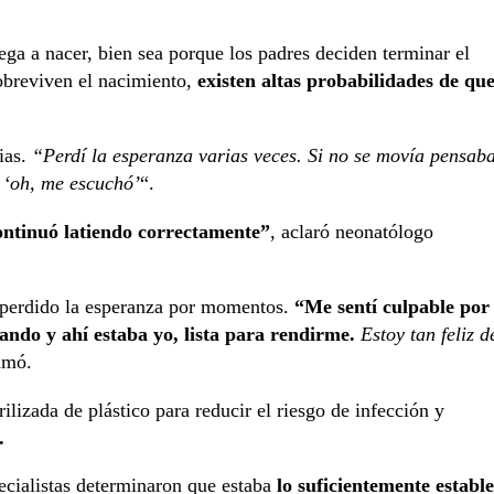
ga a nacer, bien sea porque los padres deciden terminar el
obreviven el nacimiento,
existen altas probabilidades de qu
ias.
“Perdí la esperanza varias veces. Si no se movía pensab
: ‘oh, me escuchó’
“.
ontinuó latiendo correctamente”
, aclaró neonatólogo
r perdido la esperanza por momentos.
“Me sentí culpable por
ando y ahí estaba yo, lista para rendirme.
Estoy tan feliz d
amó.
ilizada de plástico para reducir el riesgo de infección y
.
ecialistas determinaron que estaba
lo suficientemente estable