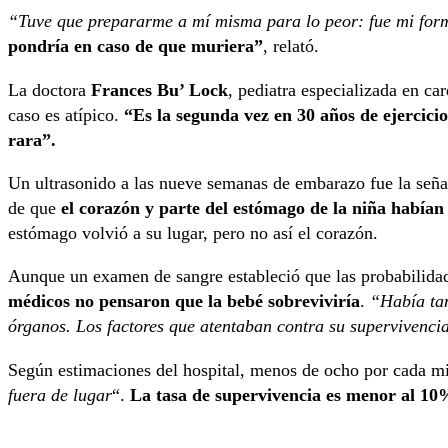
“Tuve que prepararme a mí misma para lo peor: fue mi for
pondría en caso de que muriera”
, relató.
La doctora
Frances Bu’ Lock
, pediatra especializada en ca
caso es atípico.
“Es la segunda vez en 30 años de ejercici
rara”.
Un ultrasonido a las nueve semanas de embarazo fue la señal 
de que
el corazón y parte del estómago de la niña había
estómago volvió a su lugar, pero no así el corazón.
Aunque un examen de sangre estableció que las probabilida
médicos no pensaron que la bebé sobreviviría
.
“Había tan
órganos. Los factores que atentaban contra su supervivenc
Según estimaciones del hospital, menos de ocho por cada mi
fuera de lugar
“.
La tasa de supervivencia es menor al 10