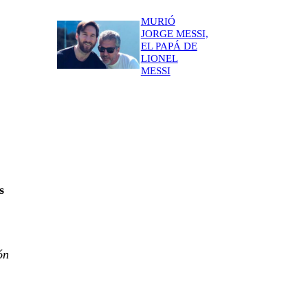
MURIÓ
JORGE MESSI,
EL PAPÁ DE
LIONEL
MESSI
s
ón