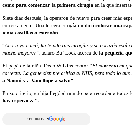
como para comenzar la primera cirugía
en la que insertar
Siete días después, la operaron de nuevo para crear más esp
correctamente. Una tercera cirugía implicó
colocar una cap
tenía costillas o esternón.
“
Ahora ya nació, ha tenido tres cirugías y su corazón está c
mucho mayores”
, aclaró Bu’ Lock acerca de
la pequeña que
El papá de la niña, Dean Wilkins contó:
“El momento en que
correcta. La gente siempre critica al NHS, pero todo lo que
a Naomi y a Vanellope a salvo”
.
En su criterio, su hija llegó al mundo para recordar a todos 
hay esperanza”.
SEGUINOS EN