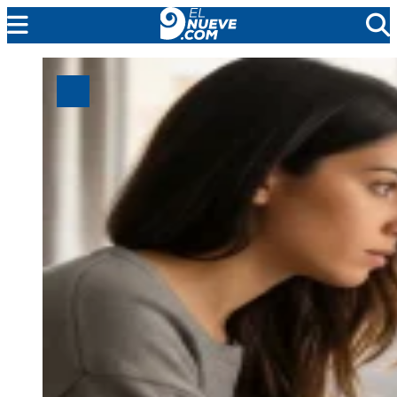
MENDOZA
CADA DÍA
ARGENTINA
NOTICIERO 9
PROTAGONISTAS
EL NUEVE STREAMS
PROGRAMACIÓN
EN VIVO