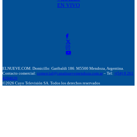
EN VIVO
ELNUEVE.COM. Domicillo: Garibaldi 186. M5500 Mendoza, Argentina.
Contacto comercial:
comercial@canalnuevemendoza.com.ar
– Tel:
+(54) 9 261
4204020
©2026 Cuyo Televisión SA. Todos los derechos reservados