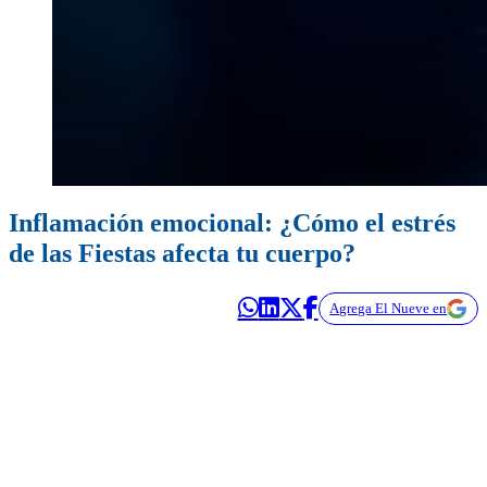
Inflamación emocional: ¿Cómo el estrés
de las Fiestas afecta tu cuerpo?
Agrega El Nueve en