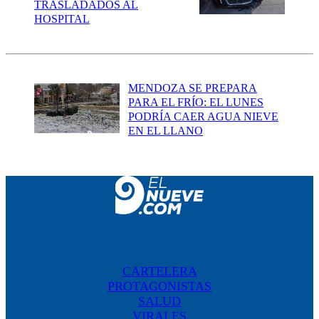
TRASLADADOS AL
HOSPITAL
MENDOZA SE PREPARA
PARA EL FRÍO: EL LUNES
PODRÍA CAER AGUA NIEVE
EN EL LLANO
CARTELERA
PROTAGONISTAS
SALUD
VIRALES