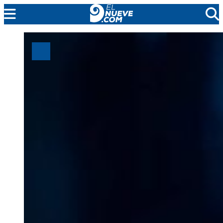
MENDOZA
CADA DÍA
ARGENTINA
NOTICIERO 9
PROTAGONISTAS
EL NUEVE STREAMS
PROGRAMACIÓN
EN VIVO