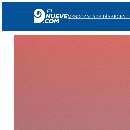
MENDOZA
CADA DÍA
ARGENT
MENDOZA
CADA DÍA
ARGENTINA
NOTICIERO 9
PROTAGONISTAS
EL NUEVE STREAMS
PROGRAMACIÓN
EN VIVO