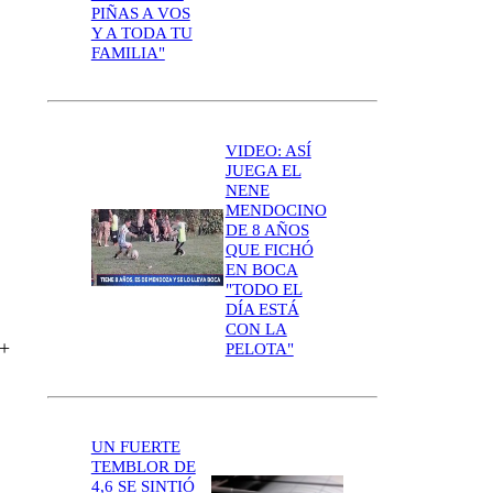
PIÑAS A VOS
Y A TODA TU
FAMILIA"
VIDEO: ASÍ
JUEGA EL
NENE
MENDOCINO
DE 8 AÑOS
QUE FICHÓ
EN BOCA
"TODO EL
DÍA ESTÁ
CON LA
 +
PELOTA"
UN FUERTE
TEMBLOR DE
4,6 SE SINTIÓ