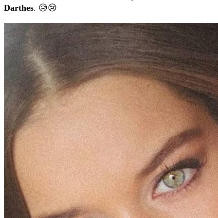
Darthes
. 😥😢