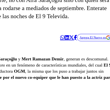
rte, no con Afra Saraçoğlu sino con quien será
a rodarse a mediados de septiembre. Enterate
 las noches de El 9 Televida.
Agrega El Nueve en
Saraçoğlu
y
Mert Ramazan Demir
, generan es descomunal.
kını
en un fenómeno de características mundiales, del cual
El 
oductora
OGM
, la misma que los puso a trabajar juntos sin
e por el nuevo co-equiper que le han puesto a la actriz pa