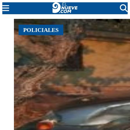
MENDOZA
POLICIALES
CADA DÍA
ARGENTINA
NOTICIERO 9
PROTAGONISTAS
EL NUEVE STREAMS
PROGRAMACIÓN
EN VIVO