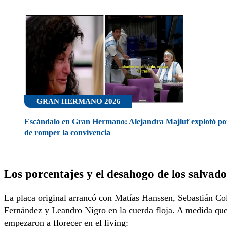
GRAN HERMANO 2026
Escándalo en Gran Hermano: Alejandra Majluf explotó por 
de romper la convivencia
Los porcentajes y el desahogo de los salvado
La placa original arrancó con Matías Hanssen, Sebastián Co
Fernández y Leandro Nigro en la cuerda floja. A medida que 
empezaron a florecer en el living: