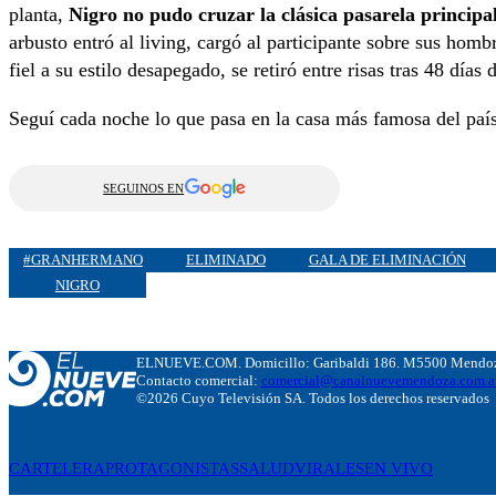
planta,
Nigro no pudo cruzar la clásica pasarela principa
arbusto entró al living, cargó al participante sobre sus hombro
fiel a su estilo desapegado, se retiró entre risas tras 48 día
Seguí cada noche lo que pasa en la casa más famosa del paí
SEGUINOS EN
#GRANHERMANO
ELIMINADO
GALA DE ELIMINACIÓN
NIGRO
ELNUEVE.COM. Domicillo: Garibaldi 186. M5500 Mendoza
Contacto comercial:
comercial@canalnuevemendoza.com.a
©2026 Cuyo Televisión SA. Todos los derechos reservados
CARTELERA
PROTAGONISTAS
SALUD
VIRALES
EN VIVO