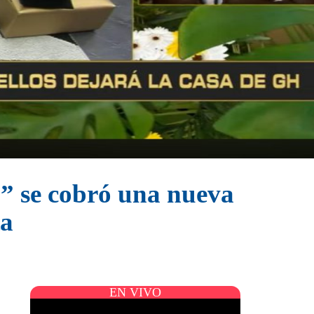
” se cobró una nueva
ta
EN VIVO