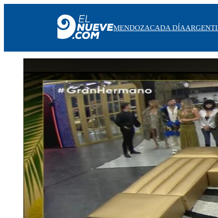
MENDOZA
CADA DÍA
ARGENT
MENDOZA
CADA DÍA
ARGENTINA
NOTICIERO 9
PROTAGONISTAS
EL NUEVE STREAMS
PROGRAMACIÓN
EN VIVO