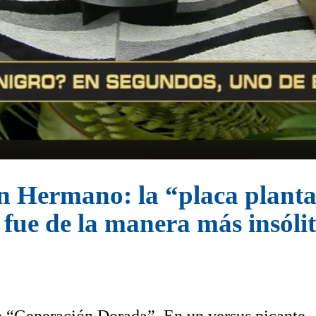
n Hermano: la “placa planta
 fue de la manera más insóli