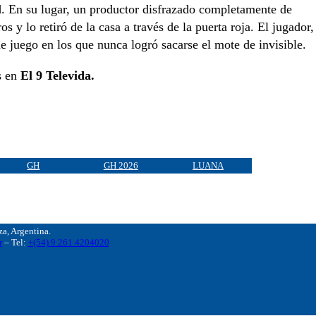
l
. En su lugar, un productor disfrazado completamente de
s y lo retiró de la casa a través de la puerta roja. El jugador,
s de juego en los que nunca logró sacarse el mote de invisible.
s en
El 9 Televida.
GH
GH 2026
LUANA
, Argentina.
r
– Tel:
+(54) 9 261 4204020