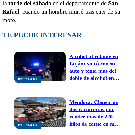
la
tarde del sábado
en el departamento de
San
Rafael
, cuando un hombre murió tras caer de su
moto.
TE PUEDE INTERESAR
Alcohol al volante en
Luján: volcó con su
auto y tenía más del
doble de alcohol en
POLICIALES
sangre permitido
Mendoza: Clausuran
dos carnicerías por
vender más de 220
kilos de carne en mal
POLICIALES
estado