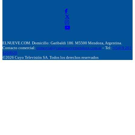
ELNUEVE.COM. Domicillo: Garibaldi 186. M5500 Mendoza, Argentina.
Contacto comercial:
comercial@canalnuevemendoza.com.ar
– Tel:
+(54) 9 261
4204020
©2026 Cuyo Televisión SA. Todos los derechos reservados