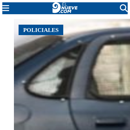
MENDOZA
POLICIALES
CADA DÍA
ARGENTINA
NOTICIERO 9
PROTAGONISTAS
EL NUEVE STREAMS
PROGRAMACIÓN
EN VIVO