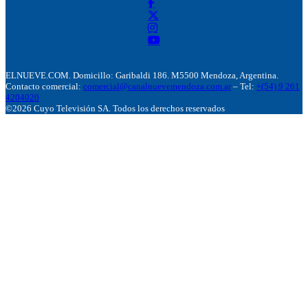
ELNUEVE.COM. Domicillo: Garibaldi 186. M5500 Mendoza, Argentina.
Contacto comercial:
comercial@canalnuevemendoza.com.ar
– Tel:
+(54) 9 261
4204020
©2026 Cuyo Televisión SA. Todos los derechos reservados