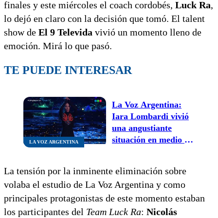
finales y este miércoles el coach cordobés,
Luck Ra
,
lo dejó en claro con la decisión que tomó. El talent
show de
El 9 Televida
vivió un momento lleno de
emoción. Mirá lo que pasó.
TE PUEDE INTERESAR
La Voz Argentina:
Iara Lombardi vivió
una angustiante
situación en medio de
LA VOZ ARGENTINA
su performance
La tensión por la inminente eliminación sobre
volaba el estudio de La Voz Argentina y como
principales protagonistas de este momento estaban
los participantes del
Team Luck Ra
:
Nicolás