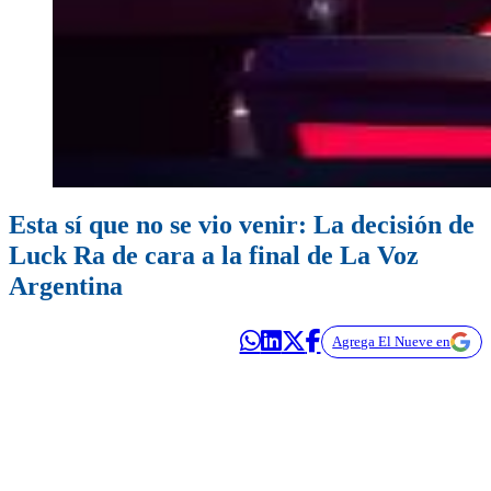
Esta sí que no se vio venir: La decisión de
Luck Ra de cara a la final de La Voz
Argentina
Agrega El Nueve en