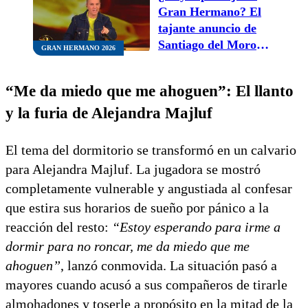
Gran Hermano? El
tajante anuncio de
Santiago del Moro
GRAN HERMANO 2026
que sacudió todo
“Me da miedo que me ahoguen”: El llanto
y la furia de Alejandra Majluf
El tema del dormitorio se transformó en un calvario
para Alejandra Majluf. La jugadora se mostró
completamente vulnerable y angustiada al confesar
que estira sus horarios de sueño por pánico a la
reacción del resto:
“Estoy esperando para irme a
dormir para no roncar, me da miedo que me
ahoguen”
, lanzó conmovida. La situación pasó a
mayores cuando acusó a sus compañeros de tirarle
almohadones y toserle a propósito en la mitad de la