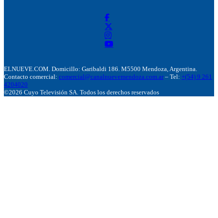
ELNUEVE.COM. Domicillo: Garibaldi 186. M5500 Mendoza, Argentina.
Contacto comercial:
comercial@canalnuevemendoza.com.ar
– Tel:
+(54) 9 261
4204020
©2026 Cuyo Televisión SA. Todos los derechos reservados