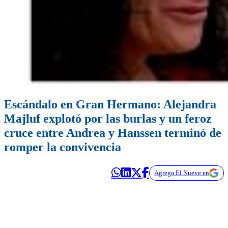
Escándalo en Gran Hermano: Alejandra
Majluf explotó por las burlas y un feroz
cruce entre Andrea y Hanssen terminó de
romper la convivencia
Agrega El Nueve en