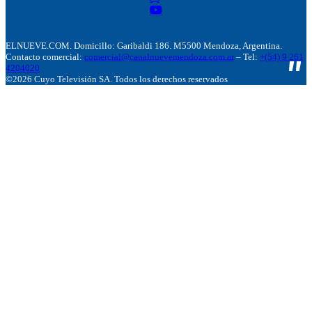
ELNUEVE.COM. Domicillo: Garibaldi 186. M5500 Mendoza, Argentina.
Contacto comercial:
comercial@canalnuevemendoza.com.ar
– Tel:
+(54) 9 261
4204020
©2026 Cuyo Televisión SA. Todos los derechos reservados