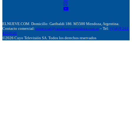
ELNUEVE.COM. Domicillo: Garibaldi 186. M5500 Mendoza, Argentina.
Contacto comercial:
comercial@canalnuevemendoza.com.ar
– Tel:
+(54) 9 261
4204020
©2026 Cuyo Televisión SA. Todos los derechos reservados