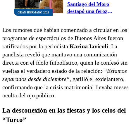
Santiago del Moro
destapó una feroz
GRAN HERMANO 2026
interna entre
Charlotte Caniggia y
Los rumores que habían comenzado a circular en los
Solange Abraham
programas de espectáculos de Buenos Aires fueron
ratificados por la periodista
Karina Iavícoli
. La
panelista reveló que mantuvo una comunicación
directa con el ídolo futbolístico, quien le confesó sin
vueltas el verdadero estado de la relación:
“Estamos
separados desde diciembre”
, gatilló el exdelantero,
confirmando que la crisis matrimonial llevaba meses
oculta del ojo público.
La desconexión en las fiestas y los celos del
“Turco”