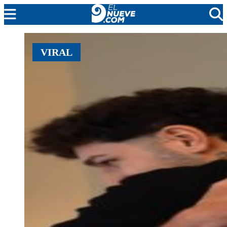
MENDOZA
VIRAL
CADA DÍA
ARGENTINA
NOTICIERO 9
PROTAGONISTAS
EL NUEVE STREAMS
PROGRAMACIÓN
EN VIVO