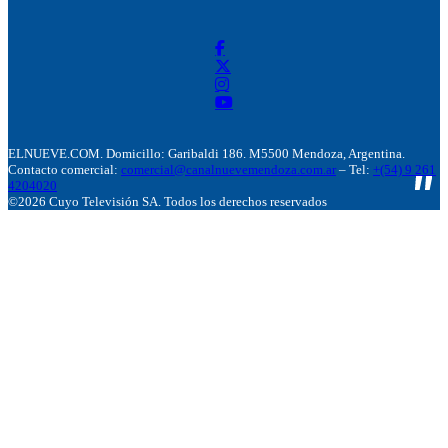
ELNUEVE.COM. Domicillo: Garibaldi 186. M5500 Mendoza, Argentina.
Contacto comercial:
comercial@canalnuevemendoza.com.ar
– Tel:
+(54) 9 261
4204020
©2026 Cuyo Televisión SA. Todos los derechos reservados