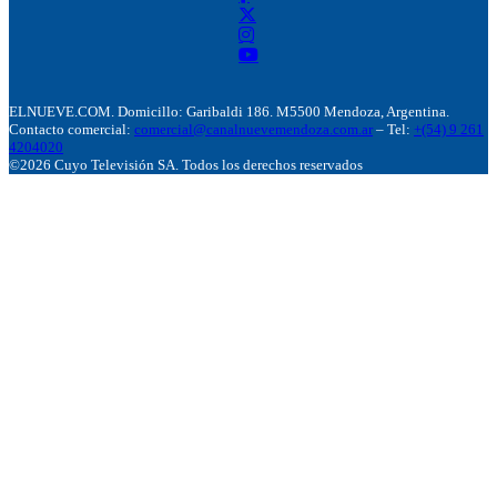
ELNUEVE.COM. Domicillo: Garibaldi 186. M5500 Mendoza, Argentina.
Contacto comercial:
comercial@canalnuevemendoza.com.ar
– Tel:
+(54) 9 261
4204020
©2026 Cuyo Televisión SA. Todos los derechos reservados