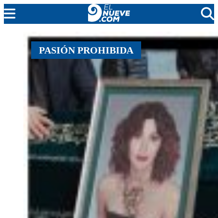
MENDOZA
PASIÓN PROHIBIDA
CADA DÍA
ARGENTINA
NOTICIERO 9
PROTAGONISTAS
EL NUEVE STREAMS
PROGRAMACIÓN
EN VIVO