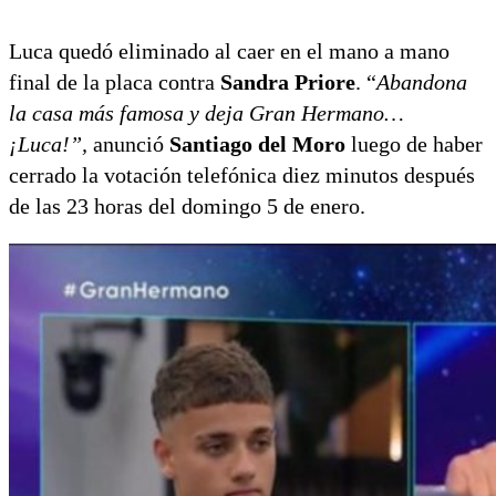
domingo?
Luca quedó eliminado al caer en el mano a mano
final de la placa contra
Sandra Priore
. “
Abandona
la casa más famosa y deja Gran Hermano…
¡Luca!”,
anunció
Santiago del Moro
luego de haber
cerrado la votación telefónica diez minutos después
de las 23 horas del domingo 5 de enero.