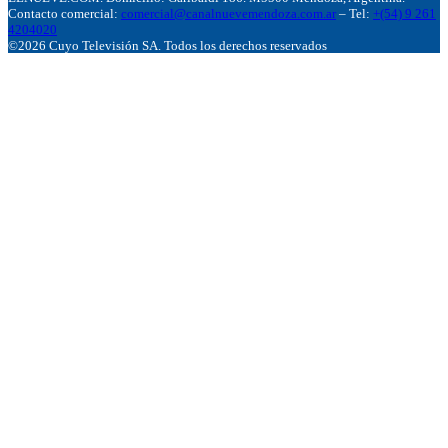
Contacto comercial:
comercial@canalnuevemendoza.com.ar
– Tel:
+(54) 9 261
4204020
©2026 Cuyo Televisión SA. Todos los derechos reservados