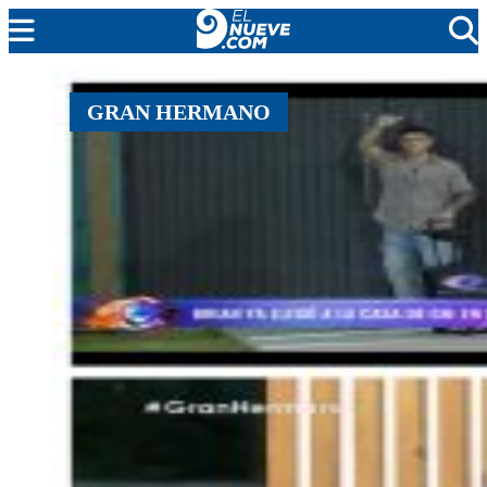
MENDOZA
GRAN HERMANO
CADA DÍA
ARGENTINA
NOTICIERO 9
PROTAGONISTAS
EL NUEVE STREAMS
PROGRAMACIÓN
EN VIVO