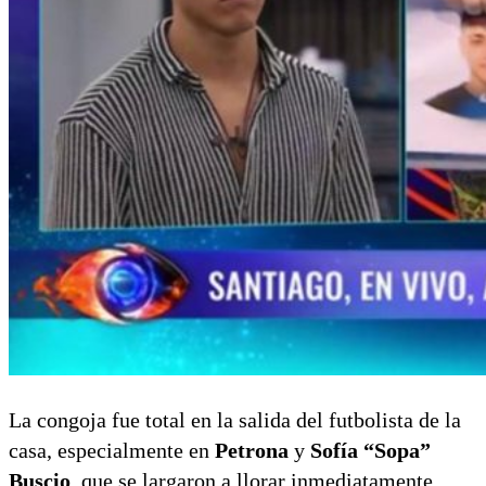
La congoja fue total en la salida del futbolista de la
casa, especialmente en
Petrona
y
Sofía “Sopa”
Buscio
, que se largaron a llorar inmediatamente.