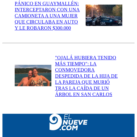
PÁNICO EN GUAYMALLÉN:
INTERCEPTARON CON UNA
CAMIONETA A UNA MUJER
QUE CIRCULABA EN AUTO
Y LE ROBARON $300.000
"OJALÁ HUBIERA TENIDO
MÁS TIEMPO": LA
CONMOVEDORA
DESPEDIDA DE LA HIJA DE
LA PAREJA QUE MURIÓ
TRAS LA CAÍDA DE UN
ÁRBOL EN SAN CARLOS