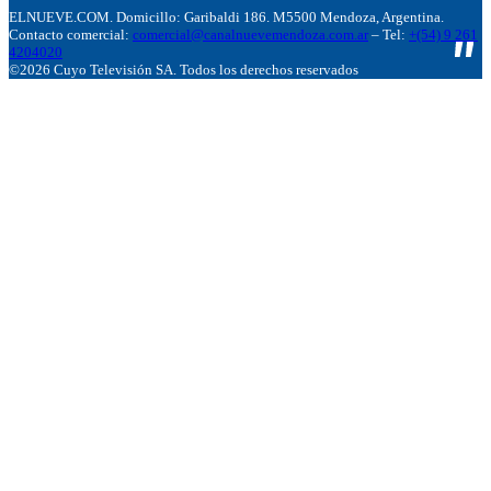
ELNUEVE.COM. Domicillo: Garibaldi 186. M5500 Mendoza, Argentina.
Contacto comercial:
comercial@canalnuevemendoza.com.ar
– Tel:
+(54) 9 261
4204020
©2026 Cuyo Televisión SA. Todos los derechos reservados