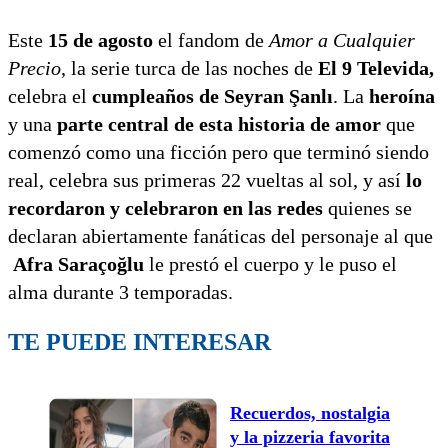
Este
15 de agosto
el fandom de
Amor a Cualquier
Precio
, la serie turca de las noches de
El 9 Televida,
celebra el
cumpleaños de Seyran Şanlı
. La
heroína
y una
parte central de esta historia de amor
que
comenzó como una ficción pero que terminó siendo
real, celebra sus primeras 22 vueltas al sol, y así
lo
recordaron y celebraron en las redes
quienes se
declaran abiertamente fanáticas del personaje al que
Afra Saraçoğlu
le prestó el cuerpo y le puso el
alma durante 3 temporadas.
TE PUEDE INTERESAR
Recuerdos, nostalgia
y la pizzeria favorita