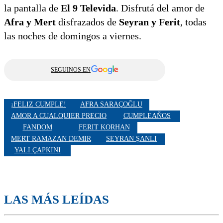
la pantalla de
El 9 Televida
. Disfrutá del amor de
Afra y Mert
disfrazados de
Seyran y Ferit
, todas
las noches de domingos a viernes.
SEGUINOS EN
¡FELIZ CUMPLE!
AFRA SARAÇOĞLU
AMOR A CUALQUIER PRECIO
CUMPLEAÑOS
FANDOM
FERIT KORHAN
MERT RAMAZAN DEMIR
SEYRAN ŞANLI
YALI ÇAPKINI
LAS MÁS LEÍDAS