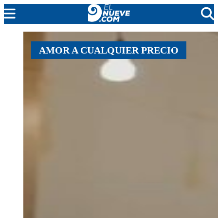
MENDOZA
AMOR A CUALQUIER PRECIO
CADA DÍA
ARGENTINA
NOTICIERO 9
PROTAGONISTAS
EL NUEVE STREAMS
PROGRAMACIÓN
EN VIVO