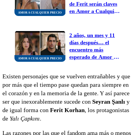
de Ferit serán claves
en Amor a Cualquier
AMOR A CUALQUIER PRECIO
Precio
2 años, un mes y 11
días después… el
encuentro más
esperado de Amor a
AMOR A CUALQUIER PRECIO
Cualquier Precio
Existen personajes que se vuelven entrañables y que
por más que el tiempo pase quedan para siempre en
el corazón y en la memoria de la gente. Y así parece
ser que inexorablemente sucede con
Seyran Şanlı
y
de igual forma con
Ferit Korhan
, los protagonistas
de
Yalı Çapkını
.
Las razones por las que el fandom ama más o menos