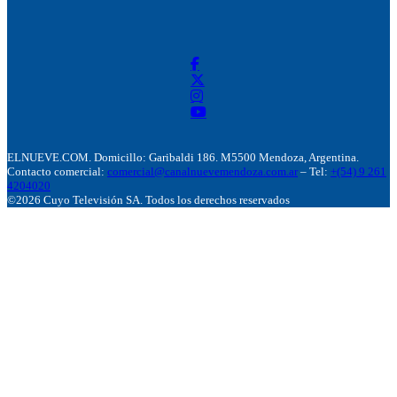
ELNUEVE.COM. Domicillo: Garibaldi 186. M5500 Mendoza, Argentina.
Contacto comercial:
comercial@canalnuevemendoza.com.ar
– Tel:
+(54) 9 261
4204020
©2026 Cuyo Televisión SA. Todos los derechos reservados