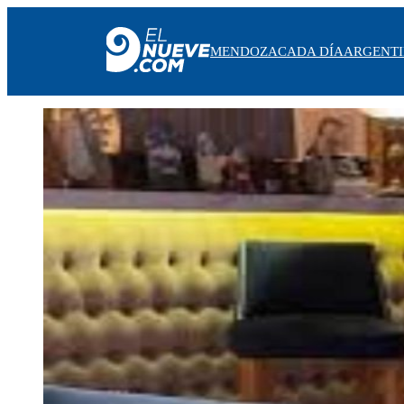
MENDOZA
CADA DÍA
ARGENT
MENDOZA
CADA DÍA
ARGENTINA
NOTICIERO 9
PROTAGONISTAS
EL NUEVE STREAMS
PROGRAMACIÓN
EN VIVO