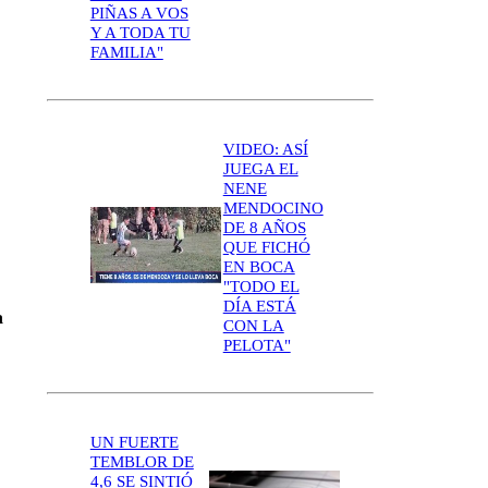
PIÑAS A VOS
Y A TODA TU
FAMILIA"
VIDEO: ASÍ
JUEGA EL
NENE
MENDOCINO
DE 8 AÑOS
QUE FICHÓ
EN BOCA
"TODO EL
DÍA ESTÁ
a
CON LA
PELOTA"
UN FUERTE
TEMBLOR DE
4,6 SE SINTIÓ