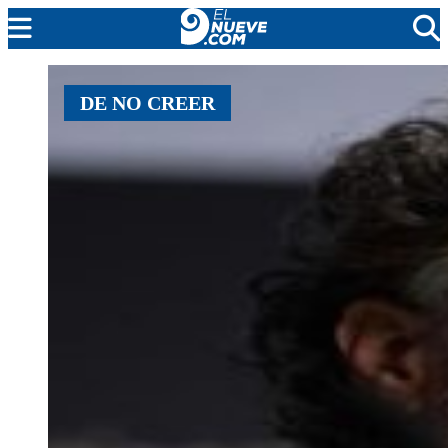
MENDOZA
DE NO CREER
CADA DÍA
ARGENTINA
NOTICIERO 9
PROTAGONISTAS
EL NUEVE STREAMS
PROGRAMACIÓN
EN VIVO