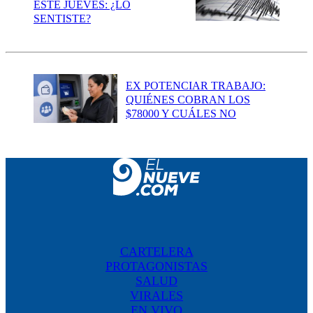
ESTE JUEVES: ¿LO
SENTISTE?
EX POTENCIAR TRABAJO:
QUIÉNES COBRAN LOS
$78000 Y CUÁLES NO
CARTELERA
PROTAGONISTAS
SALUD
VIRALES
EN VIVO