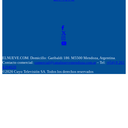
ELNUEVE.COM. Domicillo: Garibaldi 186. M5500 Mendoza, Argentina.
Contacto comercial:
comercial@canalnuevemendoza.com.ar
– Tel:
+(54) 9 261
4204020
©2026 Cuyo Televisión SA. Todos los derechos reservados