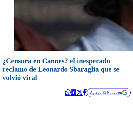
¿Censura en Cannes? el inesperado
reclamo de Leonardo Sbaraglia que se
volvió viral
Agrega El Nueve en