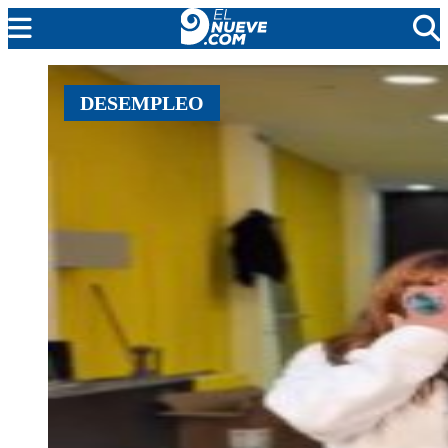
MENDOZA
DESEMPLEO
CADA DÍA
ARGENTINA
NOTICIERO 9
PROTAGONISTAS
EL NUEVE STREAMS
PROGRAMACIÓN
EN VIVO