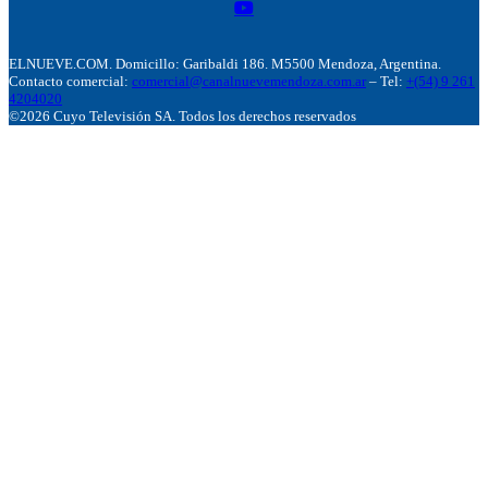
ELNUEVE.COM. Domicillo: Garibaldi 186. M5500 Mendoza, Argentina.
Contacto comercial:
comercial@canalnuevemendoza.com.ar
– Tel:
+(54) 9 261
4204020
©2026 Cuyo Televisión SA. Todos los derechos reservados