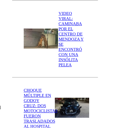
VIDEO
VIRAL:
CAMINABA
POR EL
CENTRO DE
MENDOZA Y
SE
ENCONTRÓ
CON UNA
INSÓLITA
PELEA
CHOQUE
MÚLTIPLE EN
GODOY
CRUZ: DOS
l
MOTOCICLISTAS
FUERON
TRASLADADOS
AL HOSPITAL