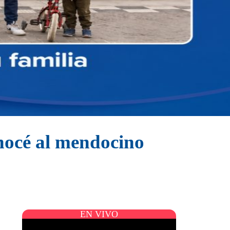
onocé al mendocino
EN VIVO