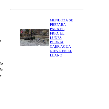
MENDOZA SE
PREPARA
PARA EL
FRÍO: EL
LUNES
n
PODRÍA
CAER AGUA
NIEVE EN EL
LLANO
lo
de
r