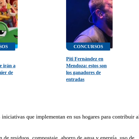
SOS
CONCURSOS
Piti Fernández en
 irán a
Mendoza: estos son
ier de
los ganadores de
entradas
s iniciativas que implementan en sus hogares para contribuir a
ión de residuos, compostaje, ahorro de agua y energía, uso de