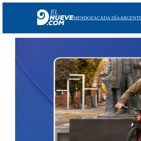
MENDOZA
CADA DÍA
ARGENT
MENDOZA
CADA DÍA
ARGENTINA
NOTICIERO 9
PROTAGONISTAS
EL NUEVE STREAMS
PROGRAMACIÓN
EN VIVO