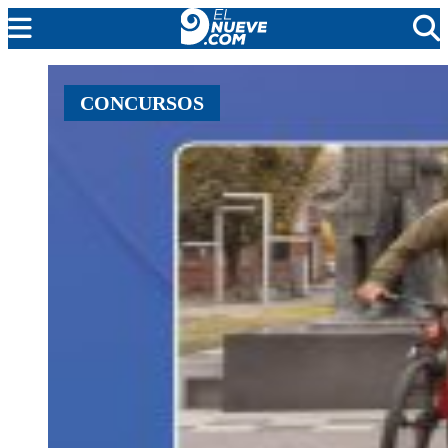
MENDOZA
CONCURSOS
CADA DÍA
ARGENTINA
NOTICIERO 9
PROTAGONISTAS
EL NUEVE STREAMS
PROGRAMACIÓN
EN VIVO