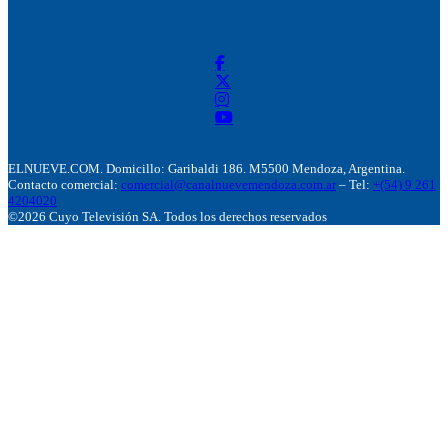
ELNUEVE.COM. Domicillo: Garibaldi 186. M5500 Mendoza, Argentina.
Contacto comercial:
comercial@canalnuevemendoza.com.ar
– Tel:
+(54) 9 261
4204020
©2026 Cuyo Televisión SA. Todos los derechos reservados