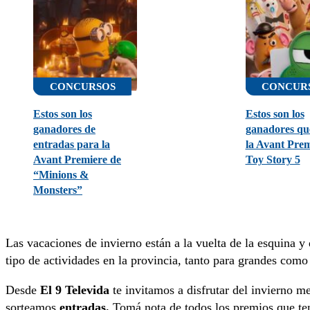
CONCURSOS
CONCUR
Estos son los
Estos son los
ganadores de
ganadores que
entradas para la
la Avant Prem
Avant Premiere de
Toy Story 5
“Minions &
Monsters”
Las vacaciones de invierno están a la vuelta de la esquina 
tipo de actividades en la provincia, tanto para grandes como
Desde
El 9 Televida
te invitamos a disfrutar del invierno m
sorteamos
entradas.
Tomá nota de todos los premios que te