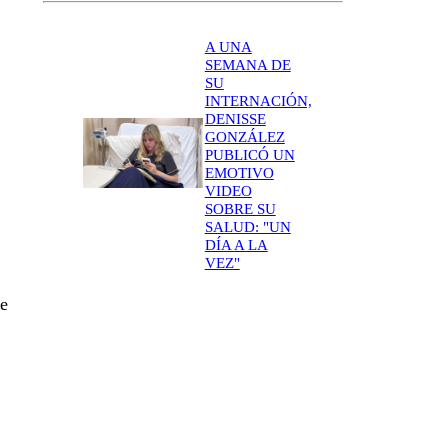
A UNA
SEMANA DE
SU
INTERNACIÓN,
DENISSE
GONZÁLEZ
PUBLICÓ UN
EMOTIVO
VIDEO
SOBRE SU
SALUD: "UN
DÍA A LA
VEZ"
de