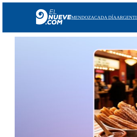
MENDOZA
CADA DÍA
ARGENT
MENDOZA
CADA DÍA
ARGENTINA
NOTICIERO 9
PROTAGONISTAS
EL NUEVE STREAMS
PROGRAMACIÓN
EN VIVO