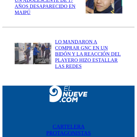
UN ADOLESCENTE DE 17
AÑOS DESAPARECIDO EN
MAIPÚ
LO MANDARON A
COMPRAR GNC EN UN
BIDÓN Y LA REACCIÓN DEL
PLAYERO HIZO ESTALLAR
LAS REDES
CARTELERA
PROTAGONISTAS