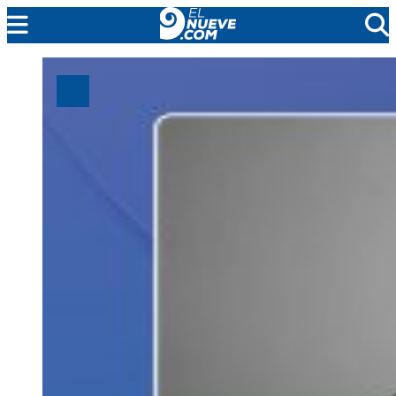
MENDOZA
CADA DÍA
ARGENTINA
NOTICIERO 9
PROTAGONISTAS
EL NUEVE STREAMS
PROGRAMACIÓN
EN VIVO