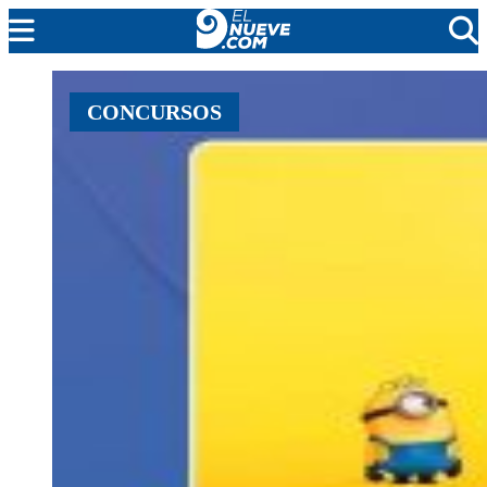
MENDOZA
CONCURSOS
CADA DÍA
ARGENTINA
NOTICIERO 9
PROTAGONISTAS
EL NUEVE STREAMS
PROGRAMACIÓN
EN VIVO