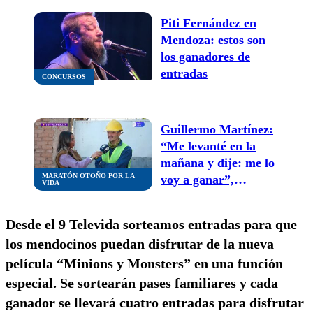
Piti Fernández en
Mendoza: estos son
los ganadores de
entradas
CONCURSOS
Guillermo Martínez:
“Me levanté en la
mañana y dije: me lo
MARATÓN OTOÑO POR LA
voy a ganar”,
VIDA
conocemos al
ganador del 0KM de
Desde el 9 Televida sorteamos entradas para que
la Maratón Otoño
los mendocinos puedan disfrutar de la nueva
por la vida
película “Minions y Monsters” en una función
especial. Se sortearán pases familiares y cada
ganador se llevará cuatro entradas para disfrutar