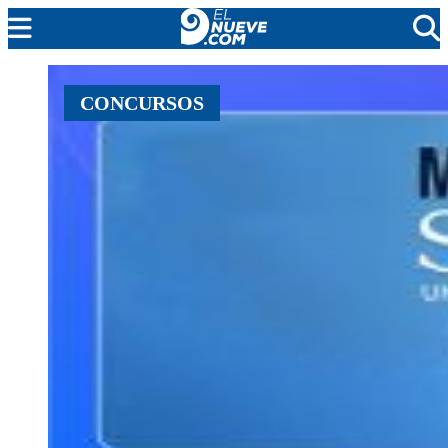
MENDOZA
CONCURSOS
CADA DÍA
ARGENTINA
NOTICIERO 9
PROTAGONISTAS
EL NUEVE STREAMS
PROGRAMACIÓN
EN VIVO