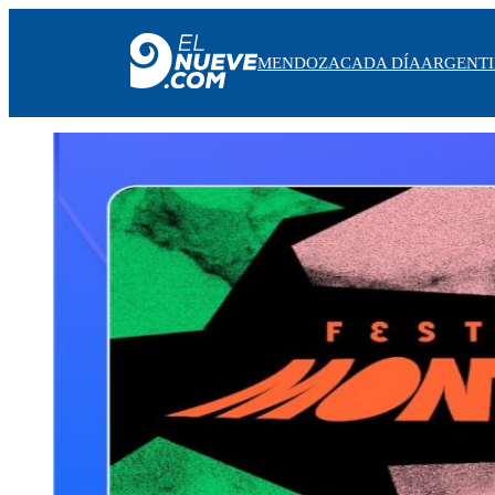
MENDOZA
CADA DÍA
ARGENT
MENDOZA
CADA DÍA
ARGENTINA
NOTICIERO 9
PROTAGONISTAS
EL NUEVE STREAMS
PROGRAMACIÓN
EN VIVO