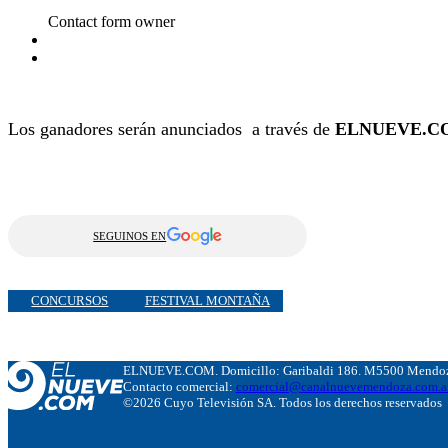
Los ganadores serán anunciados a través de
ELNUEVE.C
SEGUINOS EN
CONCURSOS
FESTIVAL MONTAÑA
ELNUEVE.COM. Domicillo: Garibaldi 186. M5500 Mendoza
Contacto comercial:
comercial@canalnuevemendoza.com.a
©2026 Cuyo Televisión SA. Todos los derechos reservados