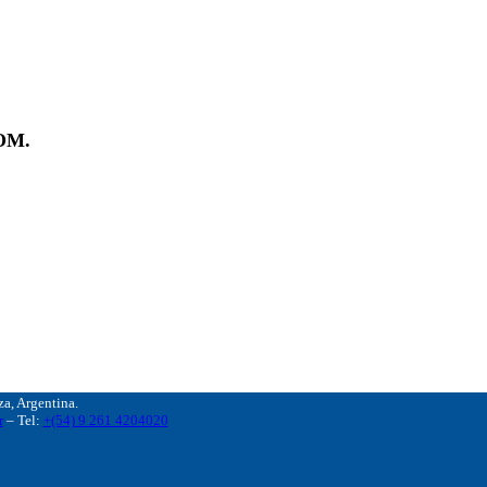
OM.
, Argentina.
r
– Tel:
+(54) 9 261 4204020